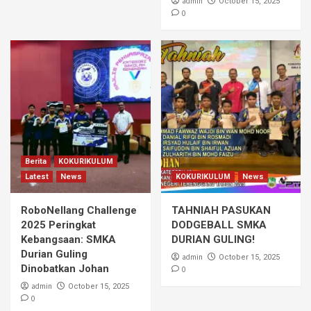
admin
October 15, 2025
0
Berita
KOKURIKULUM
Latest
News
KOKURIKULUM
News
RoboNellang Challenge
TAHNIAH PASUKAN
2025 Peringkat
DODGEBALL SMKA
Kebangsaan: SMKA
DURIAN GULING!
Durian Guling
admin
October 15, 2025
Dinobatkan Johan
0
admin
October 15, 2025
0