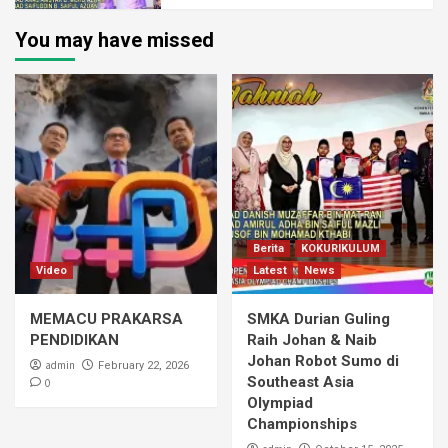
You may have missed
Berita
KOKURIKULUM
Video
Latest
News
MEMACU PRAKARSA
SMKA Durian Guling
PENDIDIKAN
Raih Johan & Naib
Johan Robot Sumo di
admin
February 22, 2026
Southeast Asia
0
Olympiad
Championships