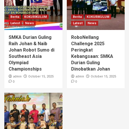
Berita
KOKURIKULUM
Berita
KOKURIKULUM
Latest
News
Latest
News
SMKA Durian Guling
RoboNellang
Raih Johan & Naib
Challenge 2025
Johan Robot Sumo di
Peringkat
Southeast Asia
Kebangsaan: SMKA
Olympiad
Durian Guling
Championships
Dinobatkan Johan
admin
admin
October 15, 2025
October 15, 2025
0
0