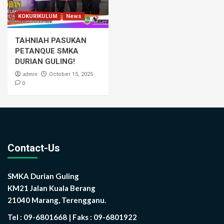
KOKURIKULUM
News
TAHNIAH PASUKAN
PETANQUE SMKA
DURIAN GULING!
admin
October 15, 2025
0
Contact-Us
SMKA Durian Guling
KM21 Jalan Kuala Berang
21040 Marang, Terengganu.
Tel : 09-6801668 | Faks : 09-6801922