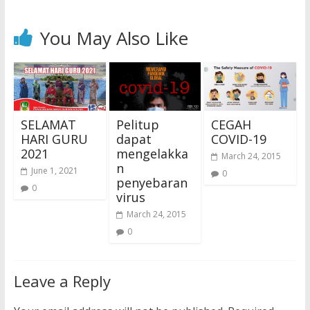
You May Also Like
SELAMAT
Pelitup
CEGAH
HARI GURU
dapat
COVID-19
2021
mengelakka
March 24, 2015
n
June 1, 2021
0
penyebaran
0
virus
March 24, 2015
0
Leave a Reply