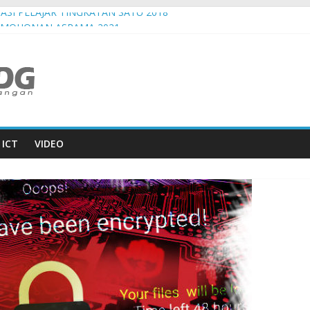
ASI PELAJAR TINGKATAN SATU 2018
RMOHONAN ASRAMA 2021
AN MERDEKA ASRAMA 2018
 OGOS 2018
JULAI 2018
ICT
VIDEO