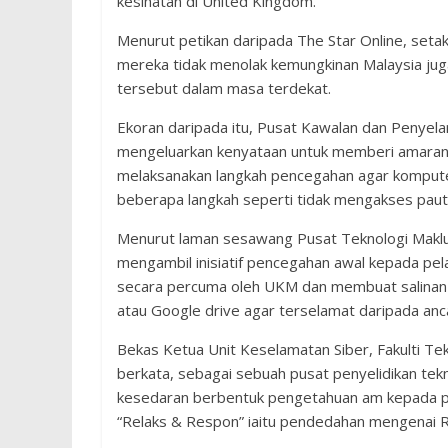
kesihatan di United Kingdom.
Menurut petikan daripada The Star Online, setaka
mereka tidak menolak kemungkinan Malaysia jug
tersebut dalam masa terdekat.
Ekoran daripada itu, Pusat Kawalan dan Penyela
mengeluarkan kenyataan untuk memberi amaran d
melaksanakan langkah pencegahan agar komputer 
beberapa langkah seperti tidak mengakses pau
Menurut laman sesawang Pusat Teknologi Maklu
mengambil inisiatif pencegahan awal kepada pel
secara percuma oleh UKM dan membuat salinan 
atau Google drive agar terselamat daripada anca
Bekas Ketua Unit Keselamatan Siber, Fakulti Tek
berkata, sebagai sebuah pusat penyelidikan t
kesedaran berbentuk pengetahuan am kepada p
“Relaks & Respon” iaitu pendedahan mengenai 