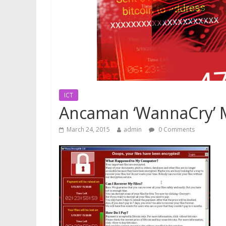
ICT
Ancaman ‘WannaCry’ 
March 24, 2015
admin
0 Comments