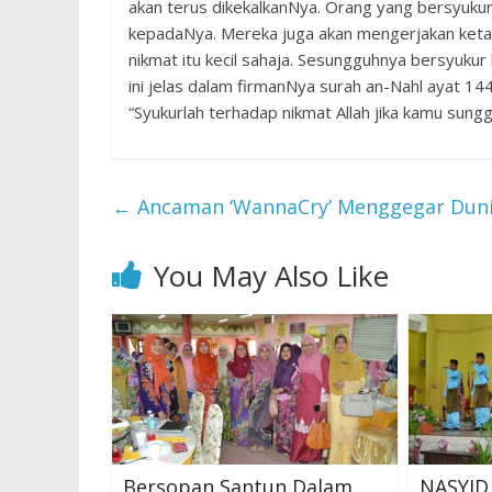
akan terus dikekalkanNya. Orang yang bersyuku
kepadaNya. Mereka juga akan mengerjakan keta
nikmat itu kecil sahaja. Sesungguhnya bersyukur
ini jelas dalam firmanNya surah an-Nahl ayat 1
“Syukurlah terhadap nikmat Allah jika kamu s
←
Ancaman ‘WannaCry’ Menggegar Dun
You May Also Like
Bersopan Santun Dalam
NASYID