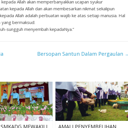
r kepada Allah akan memperbanyakkan ucapan syukur
atan kepada Allah dan akan membesarkan nikmat sekalipun
 kepada Allah adalah perbuatan wajib ke atas setiap manusia. Hal
44 yang bermaksud:
ungguh-sungguh menyembah kepadaNya.”
ia
Bersopan Santun Dalam Pergaulan
 SMKADG MEWAKILI
AMALI PENYEMBELIHAN