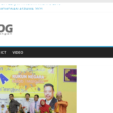
SI PELAJAR TINGKATAN SATU 2018
RMOHONAN ASRAMA 2021
AN MERDEKA ASRAMA 2018
 OGOS 2018
JULAI 2018
ICT
VIDEO