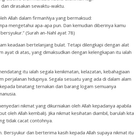
a dan dirasakan sewaktu-waktu.
n oleh Allah dalam firmanNya yang bermaksud:
anpa mengetahui apa-apa pun. Dan kemudian diberinya kamu
bersyukur.” (Surah an-Nahl ayat 78)
lam keadaan bertelanjang bulat. Tetapi dilengkapi dengan alat
am ayat di atas, yang dimaksudkan dengan kelengkapan itu ialah
endatang itu ialah segala kenikmatan, kelazatan, kebahagiaan
m perjalanan hidupnya. Segala sesuatu yang ada di dalam alam
h kepada binatang ternakan dan barang logam semuanya
manusia.
nyedari nikmat yang dikurniakan oleh Allah kepadanya apabila
ut oleh Allah kembali). Jika nikmat kesihatan diambil, barulah kita
g tidak cacat contohnya.
eh. Bersyukur dan berterima kasih kepada Allah supaya nikmat itu