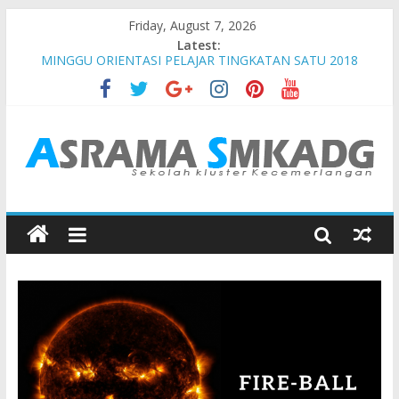
Friday, August 7, 2026
Latest:
MINGGU ORIENTASI PELAJAR TINGKATAN SATU 2018
KEPUTUSAN PERMOHONAN ASRAMA 2021
MAJLIS SAMBUTAN MERDEKA ASRAMA 2018
JADUAL WARDEN OGOS 2018
JADUAL WARDEN JULAI 2018